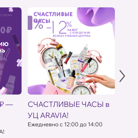
%
%
 ₽ —
СЧАСТЛИВЫЕ ЧАСЫ в
Скид
УЦ ARAVIA!
кос
Eжедневно с 12:00 до 14:00
По пр
A!