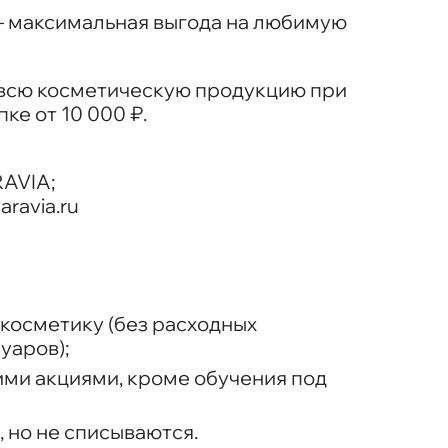
 — максимальная выгода на любимую
 всю косметическую продукцию при
е от 10 000 ₽.
RAVIA;
е
aravia.ru
 косметику (без расходных
уаров);
ими акциями, кроме обучения под
 но не списываются.