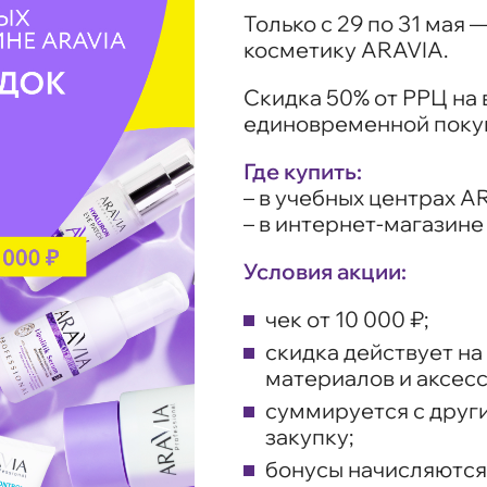
Только с 29 по 31 мая
косметику ARAVIA.
Скидка 50% от РРЦ на
единовременной покупк
Где купить:
– в учебных центрах A
– в интернет-магазин
Условия акции:
чек от 10 000 ₽;
скидка действует на
материалов и аксесс
суммируется с друг
закупку;
бонусы начисляются,