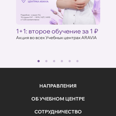
Ц
1+1: второе обучение за 1 ₽
Акци
ARAV
Акция во всех Учебных центрах ARAVIA
аказе
17 июля 
НАПРАВЛЕНИЯ
ОБ УЧЕБНОМ ЦЕНТРЕ
СОТРУДНИЧЕСТВО