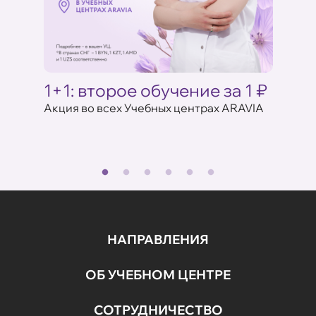
Ц
Акци
ARAV
аказе
17 июля 
1+1: второе обучение за 1 ₽
Акция во всех Учебных центрах ARAVIA
НАПРАВЛЕНИЯ
ОБ УЧЕБНОМ ЦЕНТРЕ
СОТРУДНИЧЕСТВО