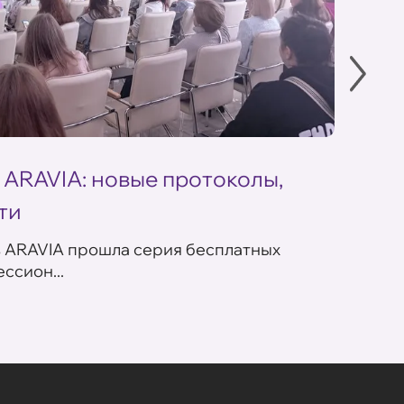
 ARAVIA: новые протоколы,
Летн
ти
ARAV
в ARAVIA прошла серия бесплатных
В сет
ссион...
летних