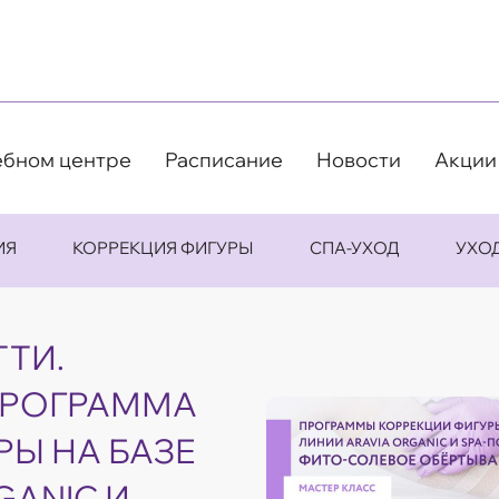
ебном центре
Расписание
Новости
Акции
ИЯ
КОРРЕКЦИЯ ФИГУРЫ
СПА-УХОД
УХО
ТТИ.
ПРОГРАММА
РЫ НА БАЗЕ
GANIC И