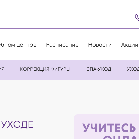
8
(4
5
63
9
ебном центре
Расписание
Новости
Акции
ИЯ
КОРРЕКЦИЯ ФИГУРЫ
СПА-УХОД
УХО
 УХОДЕ