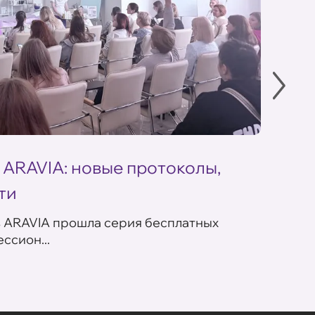
 ARAVIA: новые протоколы,
Летн
ти
ARAV
в ARAVIA прошла серия бесплатных
В сет
ссион...
летних