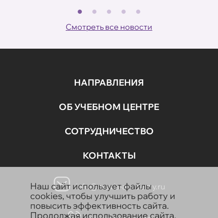
В
ов
Смотреть все новости
НАПРАВЛЕНИЯ
ОБ УЧЕБНОМ ЦЕНТРЕ
СОТРУДНИЧЕСТВО
КОНТАКТЫ
Наш сайт использует файлы
info@aravia-academy.ru
cookies, чтобы улучшить работу и
повысить эффективность сайта.
Продолжая использование сайта,