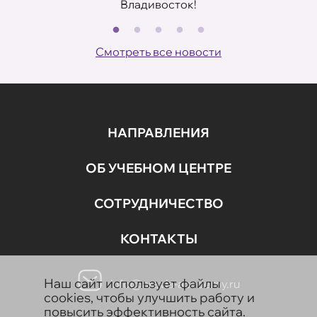
Владивосток!
В
ов
Смотреть все новости
НАПРАВЛЕНИЯ
ОБ УЧЕБНОМ ЦЕНТРЕ
СОТРУДНИЧЕСТВО
КОНТАКТЫ
Наш сайт использует файлы
info@aravia-academy.ru
cookies, чтобы улучшить работу и
повысить эффективность сайта.