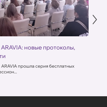
 ARAVIA: новые протоколы,
Летн
ти
ARAV
в ARAVIA прошла серия бесплатных
В сет
ссион...
летних