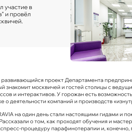
л участие в
в" и провёл
квичей.
но развивающийся проект Департамента предприн
ый знакомит москвичей и гостей столицы с ведущ
сов и интерактивов. У горожан есть возможность
е о деятельности компаний и производств «изнут
AVIA на один день стали настоящими гидами и по
Рассказали о том, как проходят обучения и масте
экспресс-процедуру парафинотерапии и, конечно,