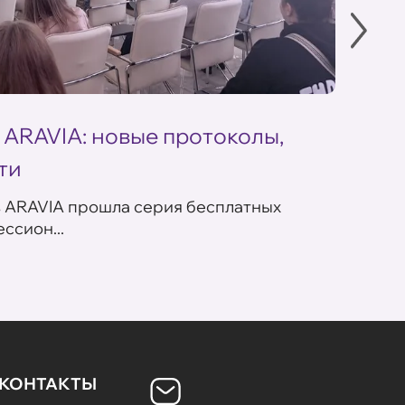
 ARAVIA: новые протоколы,
Летн
ти
ARAV
в ARAVIA прошла серия бесплатных
В сет
ссион...
летних
КОНТАКТЫ