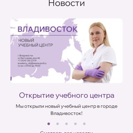
Новости
Открытие учебного центра
Мы открыли новый учебный центр в городе
Владивосток!
В
ов
Смотреть все новости