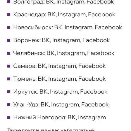
Волгоград:
ВК
,
Instagram
,
Facebook
Краснодар:
ВК
,
Instagram
,
Facebook
Новосибирск:
ВК
,
Instagram
,
Facebook
Воронеж:
ВК
,
Instagram
,
Facebook
Челябинск:
ВК
,
Instagram
,
Facebook
Самара:
ВК
,
Instagram
,
Facebook
Тюмень:
ВК
,
Instagram
,
Facebook
Иркутск:
ВК
,
Instagram
,
Facebook
Улан-Удэ:
ВК
,
Instagram
,
Facebook
Нижний Новгород:
ВК
,
Instagram
Также приглашаем вас на
бесплатный