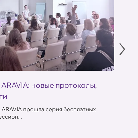
 ARAVIA: новые протоколы,
Летн
ти
ARAV
в ARAVIA прошла серия бесплатных
В сет
ссион...
летних