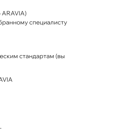
р ARAVIA)
ыбранному специалисту
еским стандартам (вы
AVIA
г