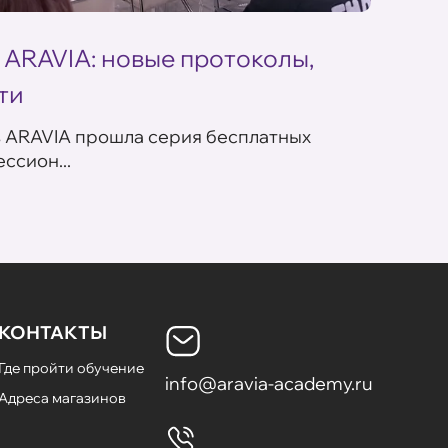
 ARAVIA: новые протоколы,
Летн
ти
ARAV
в ARAVIA прошла серия бесплатных
В сет
ссион...
летних
КОНТАКТЫ
Где пройти обучение
info@aravia-academy.ru
Адреса магазинов