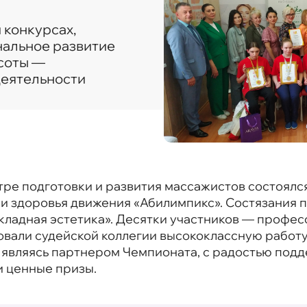
 конкурсах,
нальное развитие
соты —
деятельности
ре подготовки и развития массажистов состоялс
 здоровья движения «Абилимпикс». Состязания 
кладная эстетика». Десятки участников — профе
вали судейской коллегии высококлассную работу
 являясь партнером Чемпионата, с радостью подд
и ценные призы.