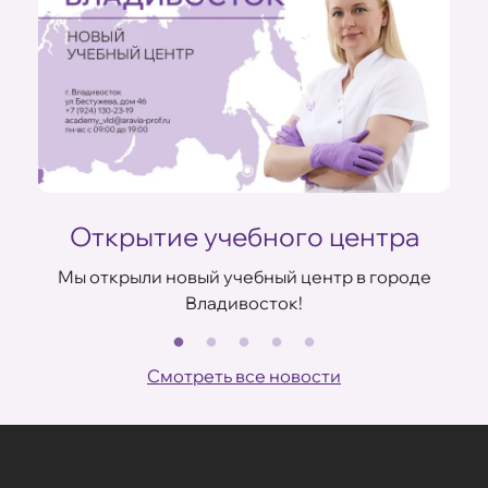
Открытие учебного центра
Мы открыли новый учебный центр в городе
Владивосток!
В
ов
Смотреть все новости