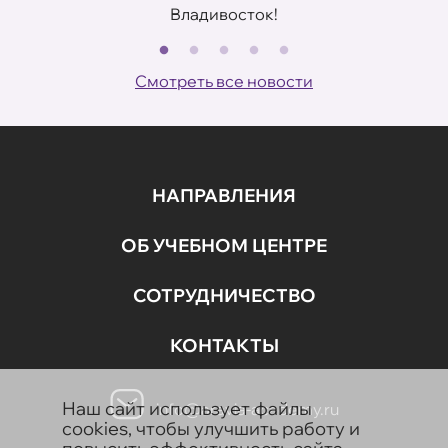
Владивосток!
В
ов
Смотреть все новости
НАПРАВЛЕНИЯ
ОБ УЧЕБНОМ ЦЕНТРЕ
СОТРУДНИЧЕСТВО
КОНТАКТЫ
Наш сайт использует файлы
info@aravia-academy.ru
cookies, чтобы улучшить работу и