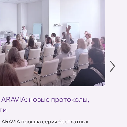
 ARAVIA: новые протоколы,
Летн
ти
ARAV
в ARAVIA прошла серия бесплатных
В сет