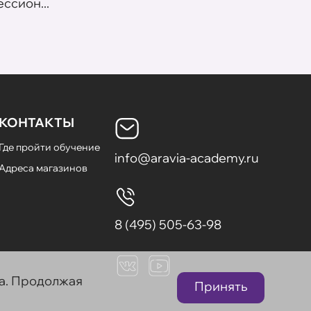
ссион...
летних
КОНТАКТЫ
Где пройти обучение
info@aravia-academy.ru
Адреса магазинов
8 (495) 505-63-98
та. Продолжая
Принять