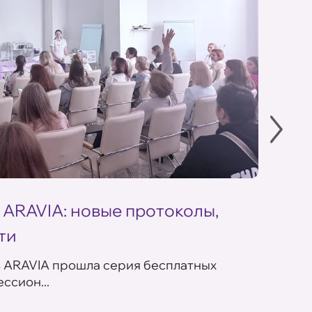
 ARAVIA: новые протоколы,
Летн
ти
ARAV
в ARAVIA прошла серия бесплатных
В сет
ссион...
летних