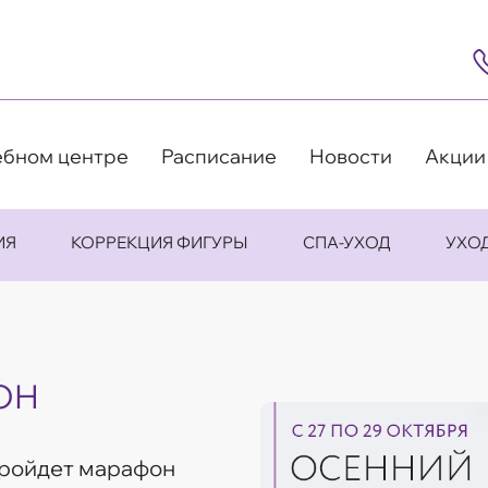
8
(4
5
63
9
ебном центре
Расписание
Новости
Акции
ИЯ
КОРРЕКЦИЯ ФИГУРЫ
СПА-УХОД
УХО
ОН
пройдет марафон