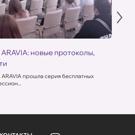
 ARAVIA: новые протоколы,
Летн
ти
ARAV
в ARAVIA прошла серия бесплатных
В сет
ссион...
летних