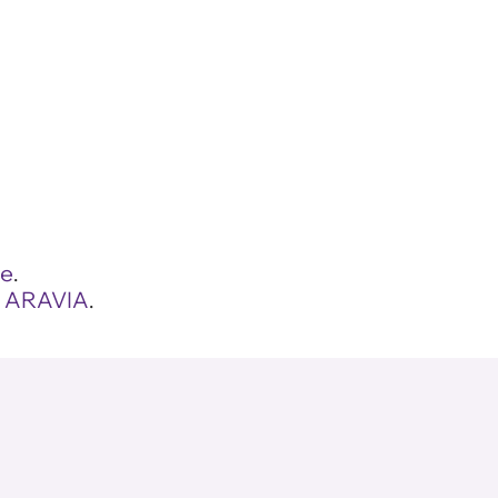
це
.
а ARAVIA
.