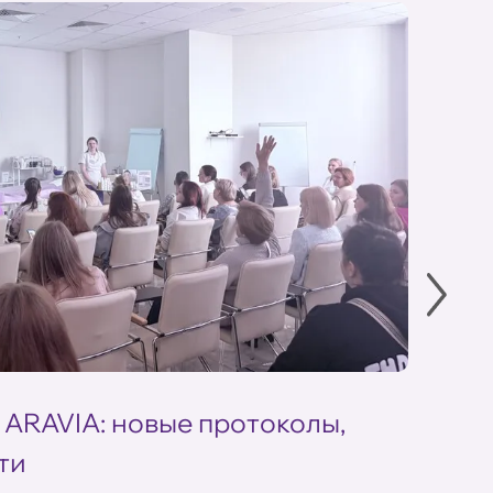
 ARAVIA: новые протоколы,
Летн
ти
ARAV