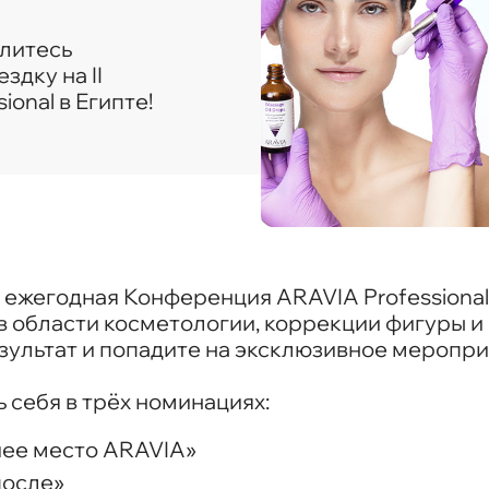
елитесь
здку на II
onal в Египте!
я ежегодная Конференция ARAVIA Professiona
в области косметологии, коррекции фигуры 
зультат и попадите на эксклюзивное меропри
ь себя в трёх номинациях:
чее место ARAVIA»
после»