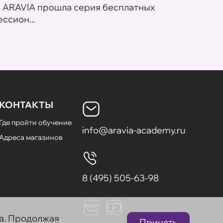
в ARAVIA прошла серия бесплатных
В сет
ссион...
летних
КОНТАКТЫ
Где пройти обучение
info@aravia-academy.ru
Адреса магазинов
8 (495) 505-63-98
та. Продолжая
Принять