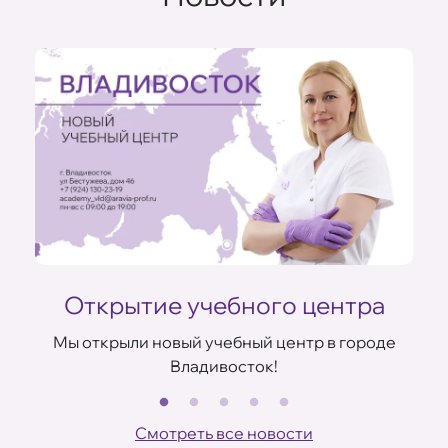
Открытие учебного центра
Мы открыли новый учебный центр в городе
Владивосток!
В
ов
Смотреть все новости