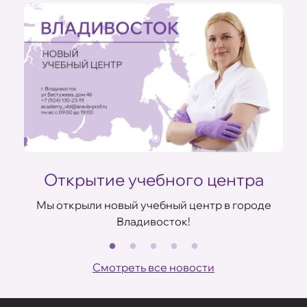
Открытие учебного центра
Мы открыли новый учебный центр в городе
Владивосток!
В
ов
Смотреть все новости