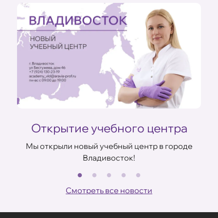
Открытие учебного центра
Мы открыли новый учебный центр в городе
Владивосток!
В
ов
Смотреть все новости