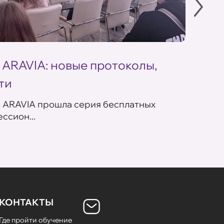
 ARAVIA: новые протоколы,
Летн
ти
ARAV
в ARAVIA прошла серия бесплатных
В сет
ссион...
летних
КОНТАКТЫ
Где пройти обучение