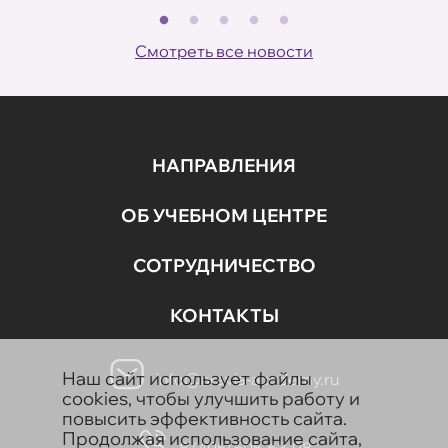
В
ов
Смотреть все новости
НАПРАВЛЕНИЯ
ОБ УЧЕБНОМ ЦЕНТРЕ
СОТРУДНИЧЕСТВО
КОНТАКТЫ
Наш сайт использует файлы
info@aravia-academy.ru
cookies, чтобы улучшить работу и
повысить эффективность сайта.
Продолжая использование сайта,
8 (495) 505-63-98