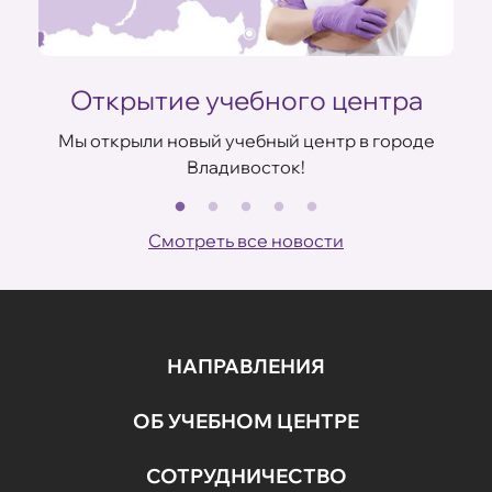
Открытие учебного центра
Мы открыли новый учебный центр в городе
Владивосток!
В
ов
Смотреть все новости
НАПРАВЛЕНИЯ
ОБ УЧЕБНОМ ЦЕНТРЕ
СОТРУДНИЧЕСТВО