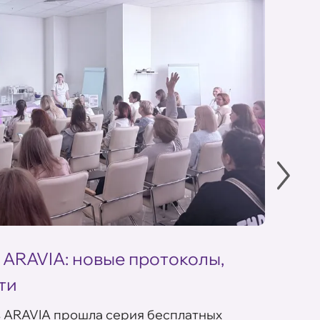
 ARAVIA: новые протоколы,
Летн
ти
ARAV
в ARAVIA прошла серия бесплатных
В сет