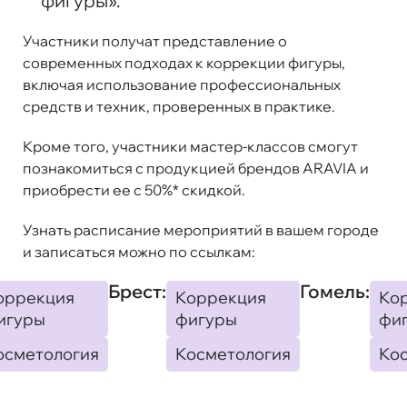
фигуры».
Участники получат представление о
современных подходах к коррекции фигуры,
включая использование профессиональных
средств и техник, проверенных в практике.
Кроме того, участники мастер-классов смогут
познакомиться с продукцией брендов ARAVIA и
приобрести ее с 50%* скидкой.
Узнать расписание мероприятий в вашем городе
и записаться можно по ссылкам:
Брест:
Гомель:
оррекция
Коррекция
Ко
игуры
фигуры
фи
осметология
Косметология
Ко